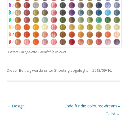
Unsere Farbpalette – available colours
Dieser Beitrag wurde unter
Shooting
abgelegt am
2013/09/16
.
Artikel-
←
Design
Ende für die coloured-dream –
Navigation
Tails!
→