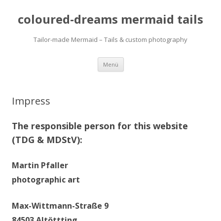
coloured-dreams mermaid tails
Tailor-made Mermaid – Tails & custom photography
Zum
Menü
Inhalt
springen
Impress
The responsible person for this website
(TDG & MDStV):
Martin Pfaller
photographic art
Max-Wittmann-Straße 9
84503 Altöttting